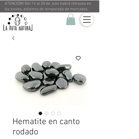
ATENCIÓN!! Del 14 al 30 de Julio habrá retrasos en
los envíos, estamos de temporada de mercados.
Hematite en canto
rodado