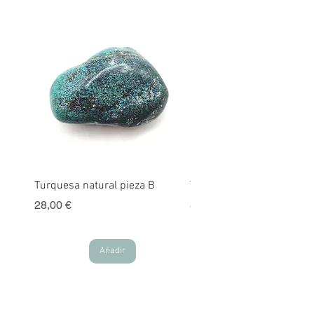
Turquesa natural pieza B
Turquesa natural pieza A
Precio
Precio
28,00 €
30,00 €
Añadir