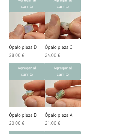
Agregar al
Agregar al
carrito
carrito
Ópalo pieza D
Ópalo pieza C
Precio
Precio
28,00 €
24,00 €
Agregar al
Agregar al
carrito
carrito
Ópalo pieza B
Ópalo pieza A
Precio
Precio
20,00 €
21,00 €