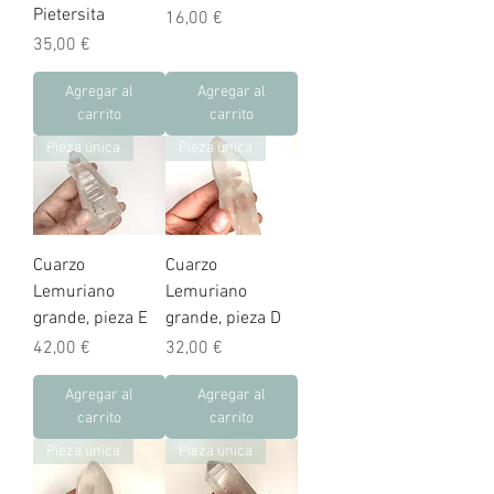
Pietersita
Precio
16,00 €
Precio
35,00 €
Agregar al
Agregar al
carrito
carrito
Pieza única
Pieza única
Cuarzo
Cuarzo
Lemuriano
Lemuriano
grande, pieza E
grande, pieza D
Precio
Precio
42,00 €
32,00 €
Agregar al
Agregar al
carrito
carrito
Pieza única
Pieza única