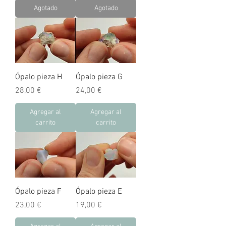
Agotado
Agotado
Ópalo pieza H
Ópalo pieza G
Precio
Precio
28,00 €
24,00 €
Agregar al
Agregar al
carrito
carrito
Ópalo pieza F
Ópalo pieza E
Precio
Precio
23,00 €
19,00 €