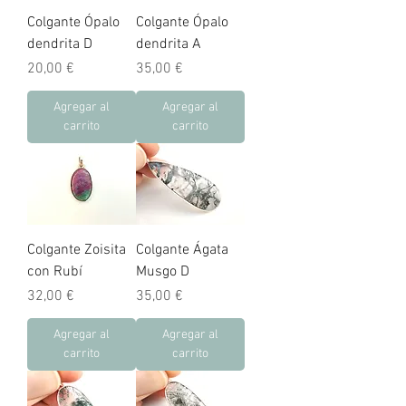
Colgante Ópalo
Colgante Ópalo
dendrita D
dendrita A
Precio
Precio
20,00 €
35,00 €
Agregar al
Agregar al
carrito
carrito
Colgante Zoisita
Colgante Ágata
con Rubí
Musgo D
Precio
Precio
32,00 €
35,00 €
Agregar al
Agregar al
carrito
carrito