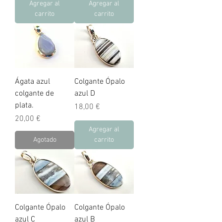
Agregar al
Agregar al
carrito
carrito
Ágata azul
Colgante Ópalo
colgante de
azul D
plata.
Precio
18,00 €
Precio
20,00 €
Agregar al
Agotado
carrito
Colgante Ópalo
Colgante Ópalo
azul C
azul B