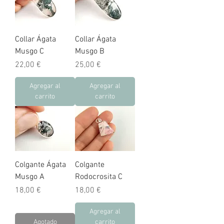
Collar Ágata
Collar Ágata
Musgo C
Musgo B
Precio
Precio
22,00 €
25,00 €
Agregar al
Agregar al
carrito
carrito
Colgante Ágata
Colgante
Musgo A
Rodocrosita C
Precio
Precio
18,00 €
18,00 €
Agregar al
Agotado
carrito