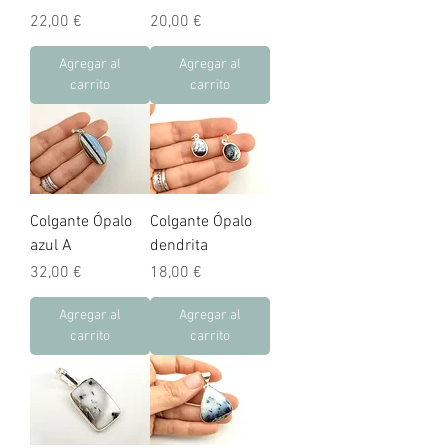
Precio
Precio
22,00 €
20,00 €
Agregar al
Agregar al
carrito
carrito
Colgante Ópalo
Colgante Ópalo
azul A
dendrita
Precio
Precio
32,00 €
18,00 €
Agregar al
Agregar al
carrito
carrito