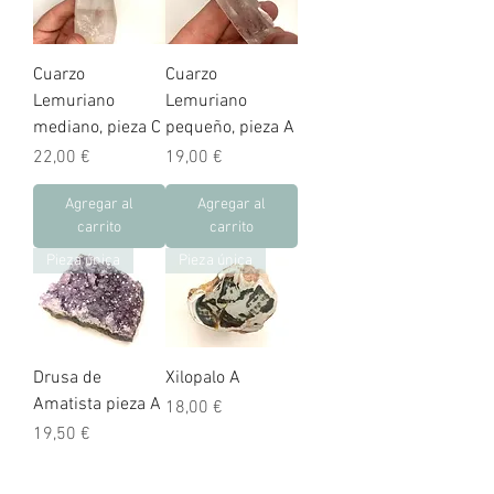
Cuarzo
Cuarzo
Lemuriano
Lemuriano
mediano, pieza C
pequeño, pieza A
Precio
Precio
22,00 €
19,00 €
Agregar al
Agregar al
carrito
carrito
Pieza única
Pieza única
Drusa de
Xilopalo A
Amatista pieza A
Precio
18,00 €
Precio
19,50 €
Agregar al
Agregar al