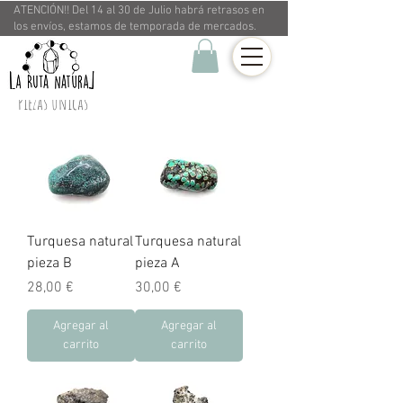
ATENCIÓN!! Del 14 al 30 de Julio habrá retrasos en
los envíos, estamos de temporada de mercados.
Piezas únicas
Turquesa natural
Turquesa natural
pieza B
pieza A
Precio
Precio
28,00 €
30,00 €
Agregar al
Agregar al
carrito
carrito