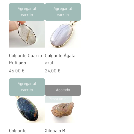
Agregar al
Agregar al
carrito
carrito
Colgante Cuarzo
Colgante Ágata
Rutilado
azul
Precio
Precio
46,00 €
24,00 €
Agregar al
carrito
Agotado
Pieza única
Colgante
Xilopalo B