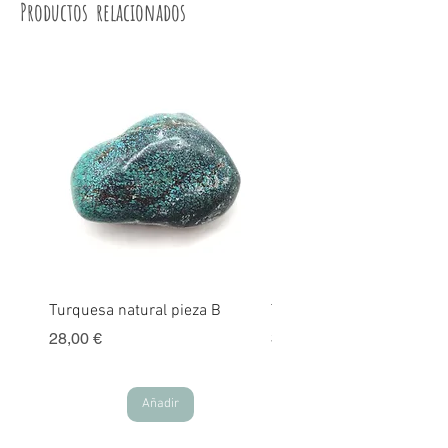
Productos relacionados
Turquesa natural pieza B
Turquesa natural pieza A
Precio
Precio
28,00 €
30,00 €
Añadir