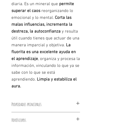
diaria. Es un mineral que
permite
superar
el caos
reorganizando lo
emocional y lo mental.
Corta las
malas influencias, incrementa la
destreza, la autoconfianza
y resulta
útil cuando tienes que actuar de una
manera imparcial y objetiva.
La
fluorita es una excelente ayuda en
el aprendizaje
, organiza y procesa la
información, vinculando lo que ya se
sabe con lo que se está
aprendiendo.
Limpia y estabiliza el
aura.
Propiedades principales.
- Limpia.
Horóscopos.
- Purifica.
- Superación.