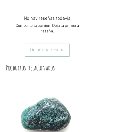
Este mineral tiene afinidad con los
- Reorganización mental.
siguientes signos, pero puede tener
- Aprendizaje.
conexión y puede ser utilizado por
- Absorve energías negativas.
No hay reseñas todavía
cualquier otro
Comparte tu opinión. Deja la primera
Capricornio.
reseña.
Acuario.
Piscis.
Dejar una reseña
Productos relacionados