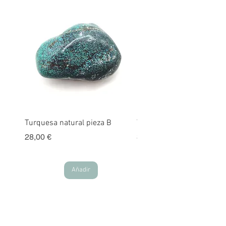
Turquesa natural pieza B
Turquesa natural pieza A
Precio
Precio
28,00 €
30,00 €
Añadir