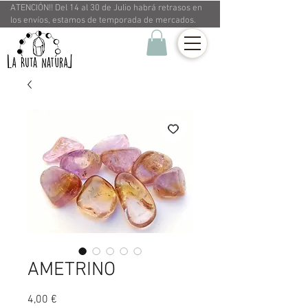
ATENCIÓN!! Del 14 al 30 de Julio habrá retrasos en
los envíos, estamos de temporada de mercados.
AMETRINO
Precio
4,00 €