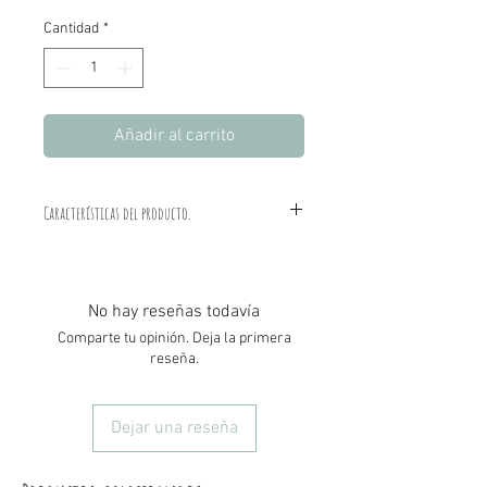
Cantidad
*
Añadir al carrito
Características del producto.
Material: Plata de ley 925.
Medidas: Ancho 18mm. Largo 24mm.
No hay reseñas todavía
Comparte tu opinión. Deja la primera
reseña.
Dejar una reseña