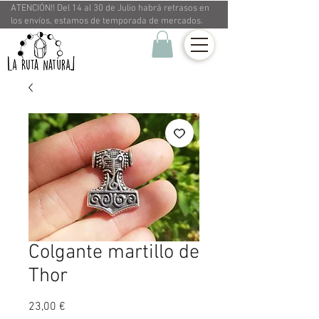
ATENCIÓN!! Del 14 al 30 de Julio habrá retrasos en
los envíos, estamos de temporada de mercados.
Colgante martillo de
Thor
Precio
23,00 €