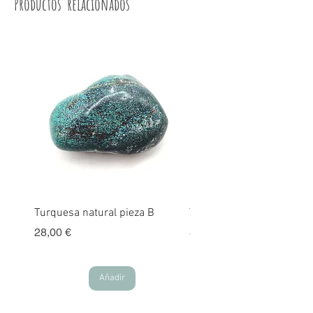
Productos relacionados
Turquesa natural pieza B
Turquesa natural pieza A
Precio
Precio
28,00 €
30,00 €
Añadir