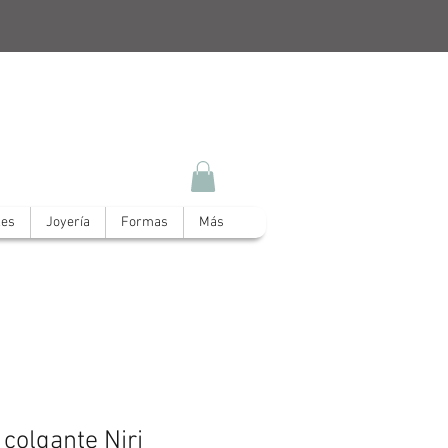
les
Joyería
Formas
Más
colgante Niri