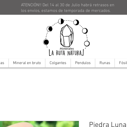
ATENCIÓN!! Del 14 al 30 de Julio habrá retrasos en
los envíos, estamos de temporada de mercados.
ras
Mineral en bruto
Colgantes
Pendulos
Runas
Fósi
Piedra Luna 