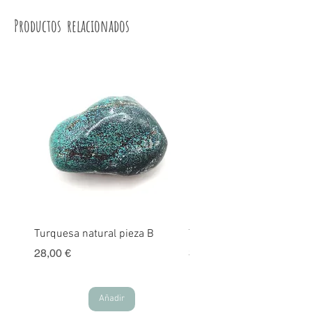
Productos relacionados
Turquesa natural pieza B
Turquesa natural pieza A
Precio
Precio
28,00 €
30,00 €
Añadir