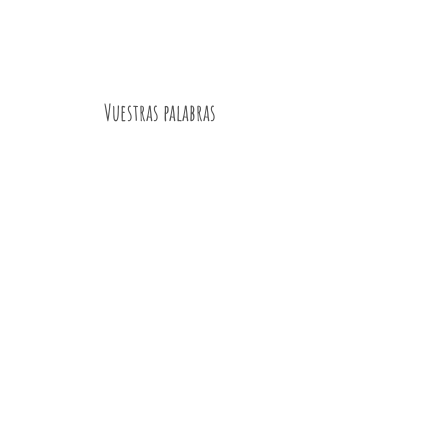
Vuestras palabras
“
Envío seguro
Bien empaquetado y envío rápido”
.
—Ramón S
Gracias por formar parte de
nuestro camino.