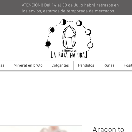
ATENCIÓN!! Del 14 al 30 de Julio habrá retrasos en
los envíos, estamos de temporada de mercados.
ras
Mineral en bruto
Colgantes
Pendulos
Runas
Fósi
Aragonito