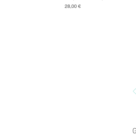
Precio
28,00 €
G