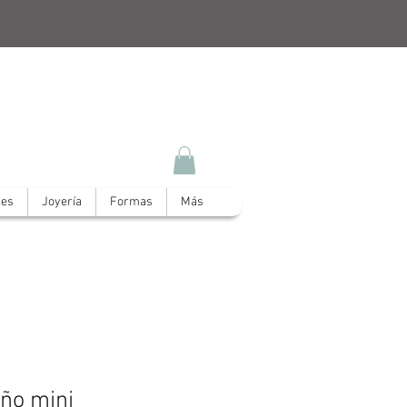
les
Joyería
Formas
Más
año mini