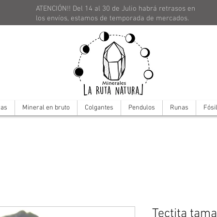
ATENCIÓN!! Del 14 al 30 de Julio habrá retrasos en
los envíos, estamos de temporada de mercados.
ras
Mineral en bruto
Colgantes
Pendulos
Runas
Fósi
Tectita tam